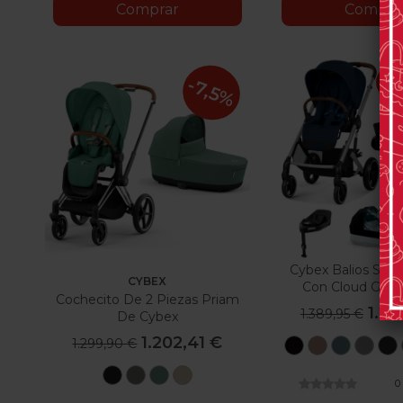
Comprar
Compra
-1
-7,5%
Cybex Balios S Lu
CYBEX
Con Cloud G I-S
Cochecito De 2 Piezas Priam
1.22
1.389,95 €
De Cybex
1.202,41 €
1.299,90 €
Moon
Almond
Stormy
Sto
Black
Beige
Blue
Grey
Bla
Sepia
Mirage
Leaf
Cozy
0
Black
Grey
Green
Beige