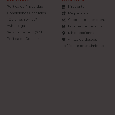
Política de Privacidad
Mi cuenta

Condiciones Generales
Mis pedidos
widgets
¿Quiénes Somos?
Cupones de descuento
content_cut
Aviso Legal
Información personal
account_box
Servicio técnico (SAT)
Mis direcciones
location_on
Política de Cookies
Mi lista de deseos
favorite
Política de desestimiento