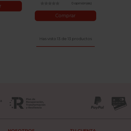
0 opinión(es)
r
Comprar
Has visto 13 de 13 productos
NOSOTROS
TU CUENTA