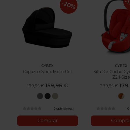
-1
-20%
CYBEX
CYBEX
Capazo Cybex Melio Cot
Silla De Coche Cy
Z2 I-Siz
159,96 €
179
199,95 €
289,95 €
Soho
Deep
Classic
A
Grey
Black
Beige
Gold
0 opinión(es)
0
Comprar
Compra