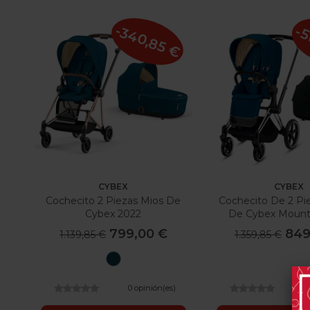
-340,85 €
-5
CYBEX
CYBEX
Cochecito 2 Piezas Mios De
Cochecito De 2 Pi
Cybex 2022
De Cybex Mount
Deep Black 
799,00 €
849
1.139,85 €
1.359,85 €
Mountain
Blue
0 opinión(es)
0