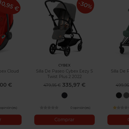
10,95 €
-30%
CYBEX
bex Cloud
Silla De Paseo Cybex Eezy S
Silla De
e
Twist Plus 2 2022
,00 €
335,97 €
479,95 €
499,95
utumn
Ocean
Se
Blue
Black
G
 opinión(es)
0 opinión(es)
r
Comprar