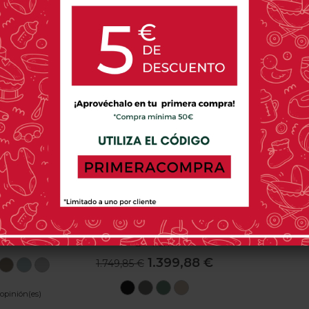
r
Comprar
60,00 €
-20%
x Pack XL
CYBEX
ize Plus
Cochecito De 2 Piezas Cybex
9,95 €
E-Priam
1.399,88 €
1.749,85 €
ne
Moon
Seashell
Stormy
Stone
ck
Beige
Blue
Grey
Sepia
Mirage
Leaf
Cozy
 opinión(es)
Black
Grey
Green
Beige