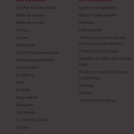
Cochecitos de bebé
Quincena del bebé
Sillas de paseo
Black Friday bebés
Sillas de coche
Rebajas
Tronas
Fidelización
Cunas
Sorteos y Concursos de
Productos para Bebés
Minicunas
Financiación Sequra
Colchones para cunas
Alquiler de Sillas de Coche
Bañeras para bebés
Gijón
Sacos bebé
Productos de Bebés para
Bugaboo
Guarderías
Jane
Ofertas
Stokke
Outlet
Easywalker
Visita nuestro Blog
Babyzen
Cambrass
Cochecitos Joolz
Cybex