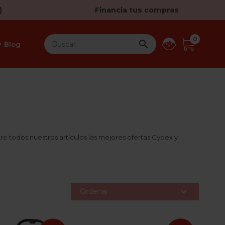
)
Financia tus compras
0

Blog
 todos nuestros artículos las mejores ofertas Cybex y

Ordenar