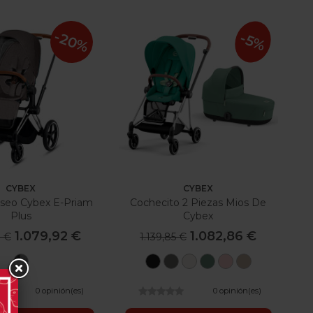
-20%
-5%
CYBEX
CYBEX
Paseo Cybex E-Priam
Cochecito 2 Piezas Mios De
Plus
Cybex
1.079,92 €
1.082,86 €
0 €
1.139,85 €
Manhattan
Sepia
Mirage
Off
Leaf
Peach
Cozy
Grey
Black
Grey
White
Green
Pink
Beige
Plus
0 opinión(es)
0 opinión(es)