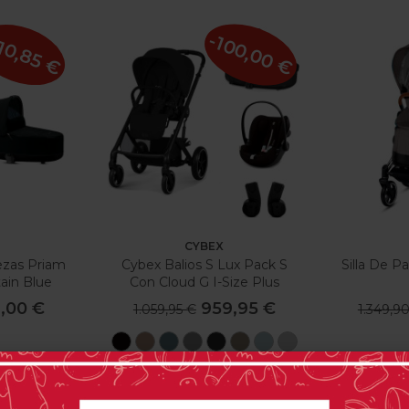
-100,00 €
10,85 €
CYBEX
ezas Priam
Cybex Balios S Lux Pack S
Silla De 
ain Blue
Con Cloud G I-Size Plus
2021
,00 €
959,95 €
1.059,95 €
1.349,9
Moon
Almond
Stormy
Stone
Moon
Seashell
Stormy
Stone
Black
Beige
Blue
Grey
Black
Beige
Blue
Grey
 opinión(es)
0 opinión(es)