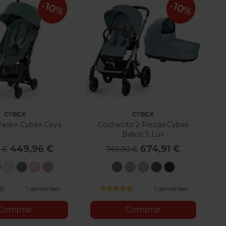
-10%
-10%
CYBEX
CYBEX
 Paseo Cybex Coya
Cochecito 2 Piezas Cybex
Balios S Lux
449,96 €
674,91 €
 €
749,90 €
pia
Mirage
Off
Leaf
Peach
Cozy
Seashell
Stormy
Stone
Moss
Chocolate
rey
White
Green
Pink
Beige
Beige
Blue
Grey
Green
Brown
1 opinión(es)
1 opinión(es)
Comprar
Comprar