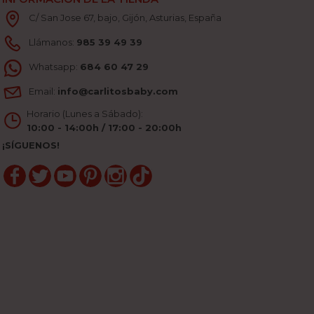
C/ San Jose 67, bajo, Gijón, Asturias, España
Llámanos:
985 39 49 39
Whatsapp:
684 60 47 29
Email:
info@carlitosbaby.com
Horario (Lunes a Sábado):
10:00 - 14:00h / 17:00 - 20:00h
¡SÍGUENOS!
Facebook
Twitter
YouTube
Pinterest
Instagram
TikTok