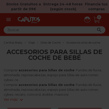
Envíos Gratuitos a
Entrega 24-48 horas
Financia tus
partir de 59€
(según stock)
compras
0


Carlitos Baby
Viaje
Sillas de Coche
Accesorios sillas de coche
ACCESORIOS PARA SILLAS DE
COCHE DE BEBÉ
Comprar
accesorios para Sillas de coche
. Fundas de lluvia,
almohada, reposacabezas, espejo para Sillas de auto romer,
cybex, re...
Comprar
accesorios para Sillas de coche
. Fundas de lluvia,
almohada, reposacabezas, espejo para Sillas de auto romer,
cybex, recaro, concord, stokke, maxicosi
expand_more
Ver más