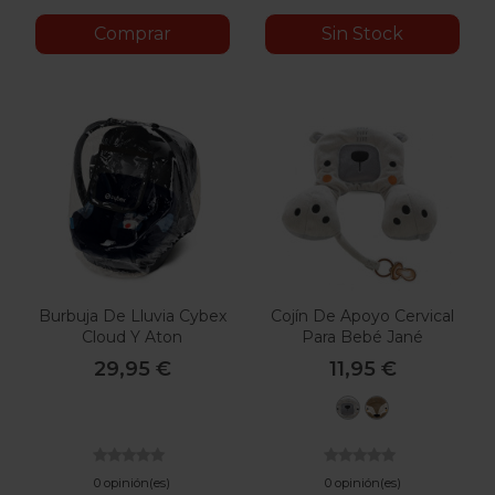
Comprar
Sin Stock
Burbuja De Lluvia Cybex
Cojín De Apoyo Cervical
Cloud Y Aton
Para Bebé Jané
29,95 €
11,95 €
U14
U15
Bear
Fox
0 opinión(es)
0 opinión(es)