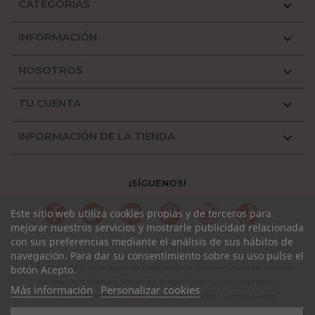
CATEGORÍAS

INFORMACIÓN

NOSOTROS

TU CUENTA

INFORMACIÓN DE LA TIENDA

¡SÍGUENOS!
Facebook
Twitter
YouTube
Pinterest
Instagram
TikTok
Este sitio web utiliza cookies propias y de terceros para
mejorar nuestros servicios y mostrarle publicidad relacionada
con sus preferencias mediante el análisis de sus hábitos de
navegación. Para dar su consentimiento sobre su uso pulse el
botón Acepto.
Accesorios para Sillas de coche de bebé en Álava, Albacete, Alicante, Almería,
Asturias, Avila, Badajoz, Barcelona, Burgos, Cáceres, Cádiz, Cantabria,
Más información
Personalizar cookies
Castellón, Ciudad Real, Córdoba, La Coruña, La Rioja, Cuenca, Girona,
Granada, Guadalajara, Guipuzcoa, Huelva, Huesca, Jaen, León, Lleida, Lugo,