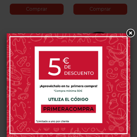
Comprar
Comprar
Espejo De Coche Jane
Funda De Verano Cybex
Led Mirror
Cloud Z I-Size
27,95 €
59,95 €
1 opinión(es)
0 opinión(es)