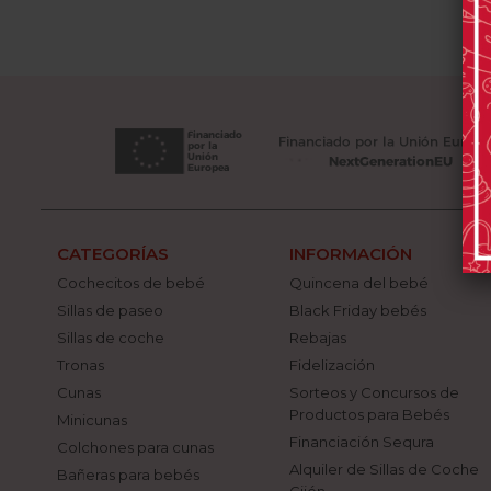
CATEGORÍAS
INFORMACIÓN
Cochecitos de bebé
Quincena del bebé
Sillas de paseo
Black Friday bebés
Sillas de coche
Rebajas
Tronas
Fidelización
Cunas
Sorteos y Concursos de
Productos para Bebés
Minicunas
Financiación Sequra
Colchones para cunas
Alquiler de Sillas de Coche
Bañeras para bebés
Gijón