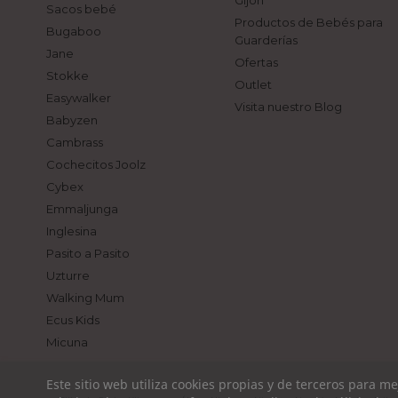
Sacos bebé
Productos de Bebés para
Bugaboo
Guarderías
Jane
Ofertas
Stokke
Outlet
Easywalker
Visita nuestro Blog
Babyzen
Cambrass
Cochecitos Joolz
Cybex
Emmaljunga
Inglesina
Pasito a Pasito
Uzturre
Walking Mum
Ecus Kids
Micuna
Este sitio web utiliza cookies propias y de terceros para m