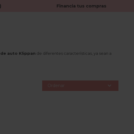
)
Financia tus compras
s de auto Klippan
de diferentes características, ya sean a

Ordenar