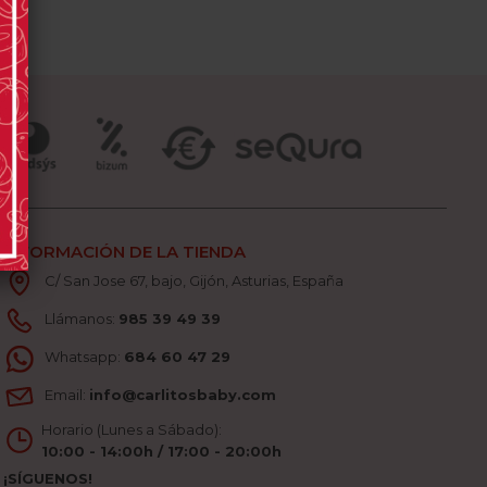
INFORMACIÓN DE LA TIENDA
C/ San Jose 67, bajo, Gijón, Asturias, España
Llámanos:
985 39 49 39
Whatsapp:
684 60 47 29
Email:
info@carlitosbaby.com
Horario (Lunes a Sábado):
10:00 - 14:00h / 17:00 - 20:00h
¡SÍGUENOS!