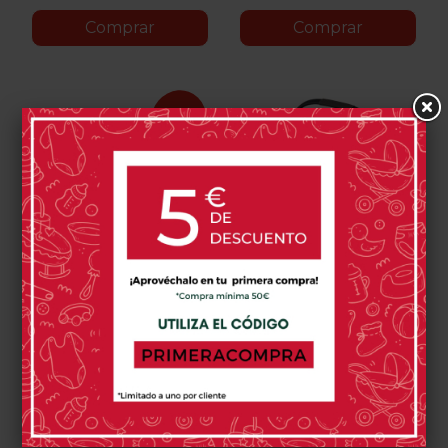
Comprar
Comprar
-15%
Silla De Coche Maxi Cosi
Silla De Coche Joolz X
Mica 360 Pro
Maxi-Cosi Pebble 360
Pro2
399,49 €
269,95 €
469,99 €
Space
Sandy
Forest
Authentic
Authentic
Authentic
Black
Taupe
Green
Graphite
Black
Truffle
0 opinión(es)
0 opinión(es)