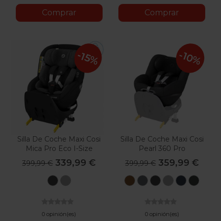
Comprar
Comprar
-10%
-15%
Silla De Coche Maxi Cosi
Silla De Coche Maxi Cosi
Mica Pro Eco I-Size
Pearl 360 Pro
339,99 €
359,99 €
399,99 €
399,99 €
Authentic
Authentic
Authentic
Authentic
Authentic
Authentic
Authent
Auth
Black
Grey
Cognac
Graphite
Black
Grey
Blue
Green
0 opinión(es)
0 opinión(es)