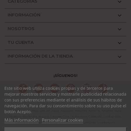
CATEGORÍAS

INFORMACIÓN

NOSOTROS

TU CUENTA

INFORMACIÓN DE LA TIENDA

¡SÍGUENOS!
Facebook
Twitter
YouTube
Pinterest
Instagram
TikTok
Este sitio web utiliza cookies propias y de terceros para
mejorar nuestros servicios y mostrarle publicidad relacionada
con sus preferencias mediante el análisis de sus hábitos de
navegación. Para dar su consentimiento sobre su uso pulse el
botón Acepto.
Sillas de Coche Maxi-Cosi en Álava, Albacete, Alicante, Almería, Asturias, Avila,
Badajoz, Barcelona, Burgos, Cáceres, Cádiz, Cantabria, Castellón, Ciudad Real,
Más información
Personalizar cookies
Córdoba, La Coruña, La Rioja, Cuenca, Girona, Granada, Guadalajara,
Guipuzcoa, Huelva, Huesca, Jaen, León, Lleida, Lugo, Madrid, Málaga, Murcia,