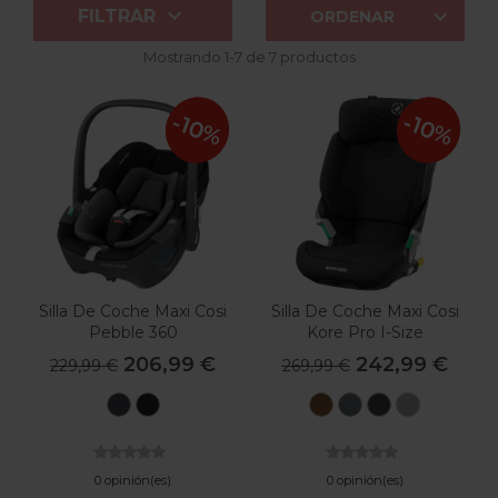


FILTRAR
ORDENAR
Mostrando 1-7 de 7 productos
-10%
-10%
Silla De Coche Maxi Cosi
Silla De Coche Maxi Cosi
Pebble 360
Kore Pro I-Size
206,99 €
242,99 €
229,99 €
269,99 €
Essential
Essential
Authentic
Authentic
Authentic
Authent
Graphite
Black
Cognac
Graphite
Black
Grey
0 opinión(es)
0 opinión(es)