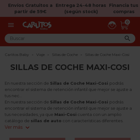
Envíos Gratuitos a
Entrega 24-48 horas
Financia tus
partir de 59€
(según stock)
compras
0


Carlitos Baby
Viaje
Sillas de Coche
Sillas de Coche Maxi-Cosi
SILLAS DE COCHE MAXI-COSI
En nuestra sección de
Sillas de Coche Maxi-Cosi
podrás
encontrar el sistema de retención infantil que mejor se ajuste a
tus nec...
En nuestra sección de
Sillas de Coche Maxi-Cosi
podrás
encontrar el sistema de retención infantil que mejor se ajuste a
tus necesidades, ya que
Maxi-Cosi
cuenta con un amplio
catálogo de
sillas de auto
con características diferentes.
expand_more
Ver más