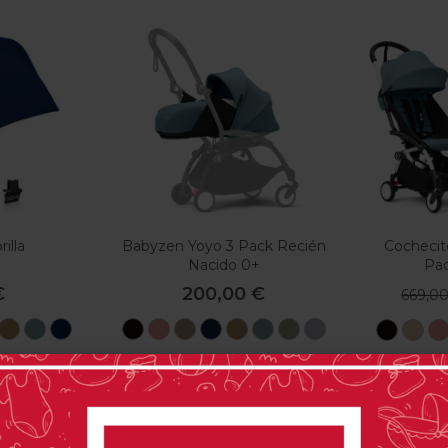
illa
Babyzen Yoyo 3 Pack Recién
Cochecit
Nacido 0+
Pa
€
200,00 €
669,0
Ginger
Toffee
Aqua
Azul
Black
Ginger
Taupe
Air
Toffee
Aqua
Oliva
Stone
Black
Ta
Marino
France
a
Stone
0 opinión(es)
 opinión(es)
Comprar
r