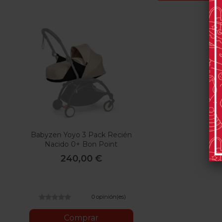
Babyzen Yoyo 3 Pack Recién
Nacido 0+ Bon Point
240,00 €
0 opinión(es)
Comprar