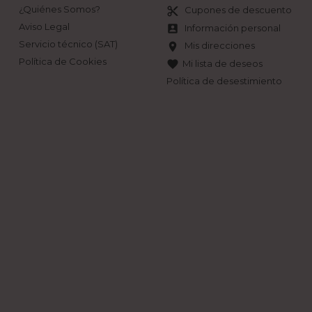
¿Quiénes Somos?
Cupones de descuento
content_cut
Aviso Legal
Información personal
account_box
Servicio técnico (SAT)
Mis direcciones
location_on
Política de Cookies
Mi lista de deseos
favorite
Política de desestimiento