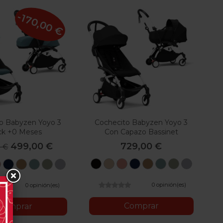
-170,00 €
o Babyzen Yoyo 3
Cochecito Babyzen Yoyo 3
ck +0 Meses
Con Capazo Bassinet
499,00 €
729,00 €
0 €
Black
Taupe
Ginger
Air
Toffee
Aqua
Oliva
Stone
upe
Ginger
Air
Toffee
Aqua
Oliva
Stone
France
France
0 opinión(es)
0 opinión(es)
Comprar
Comprar