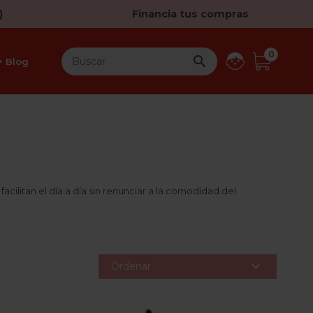
)
Financia tus compras
0

Blog
facilitan el día a día sin renunciar a la comodidad del

Ordenar