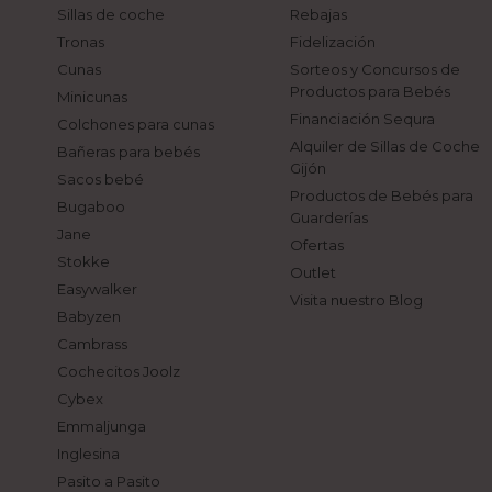
Sillas de coche
Rebajas
Tronas
Fidelización
Cunas
Sorteos y Concursos de
Productos para Bebés
Minicunas
Financiación Sequra
Colchones para cunas
Alquiler de Sillas de Coche
Bañeras para bebés
Gijón
Sacos bebé
Productos de Bebés para
Bugaboo
Guarderías
Jane
Ofertas
Stokke
Outlet
Easywalker
Visita nuestro Blog
Babyzen
Cambrass
Cochecitos Joolz
Cybex
Emmaljunga
Inglesina
Pasito a Pasito