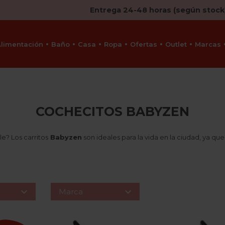
Entrega 24-48 horas (según stock
Alimentación
Baño
Casa
Ropa
Ofertas
Outlet
Marcas
COCHECITOS BABYZEN
? Los carritos
Babyzen
son ideales para la vida en la ciudad, ya que 


Marca