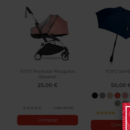
YOYO Protector Mosquitos
YOYO Sombr
Bassinet
25,00 €
50,00 
Black
Grey
Taupe
Red
Oliv
0 opinión(es)
2
Comprar
Compra