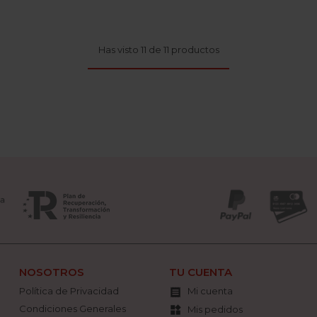
Has visto 11 de 11 productos
NOSOTROS
TU CUENTA
Política de Privacidad
Mi cuenta

Condiciones Generales
Mis pedidos
widgets