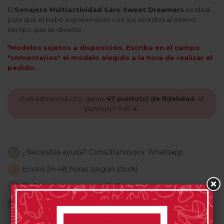
El
Sonajero Multiactividad Saro Sweet Dreamers
es ideal
para que el bebé exprerimente con sus sentidos al mismo
tiempo que se divierte.
*Modelos sujetos a disposición. Escriba en el campo
"comentarios" el modelo elegido a la hora de realizar el
pedido.
Con este producto, ganas
47
punto(s) de fidelidad
.
47
punto(s) =
0,47 €
.
¿Necesitas ayuda? Consúltanos por Whatsapp
Envíos 24-48 horas (según stock)
Disfruta de una compra fácil y segura
Envíos gratis a partir de 59€