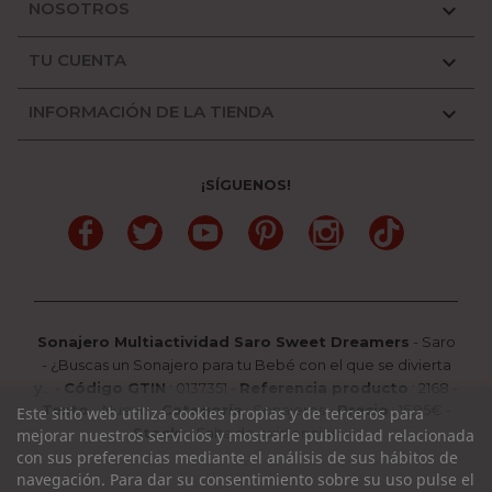
NOSOTROS

TU CUENTA

INFORMACIÓN DE LA TIENDA

¡SÍGUENOS!
Facebook
Twitter
YouTube
Pinterest
Instagram
TikTok
Sonajero Multiactividad Saro Sweet Dreamers
-
Saro
-
¿Buscas un Sonajero para tu Bebé con el que se divierta
y...
-
Código GTIN
:
0137351 -
Referencia producto
:
2168
-
Texto
:
Nuevo
-
Categoría
:
Sonajeros
-
Precio
:
15.95
€ -
Este sitio web utiliza cookies propias y de terceros para
Stock
: Falta de existencias
mejorar nuestros servicios y mostrarle publicidad relacionada
con sus preferencias mediante el análisis de sus hábitos de
navegación. Para dar su consentimiento sobre su uso pulse el