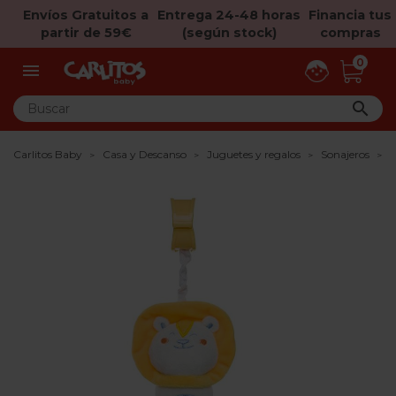
Envíos Gratuitos a
Entrega 24-48 horas
Financia tus
partir de 59€
(según stock)
compras
0


Carlitos Baby
Casa y Descanso
Juguetes y regalos
Sonajeros
S