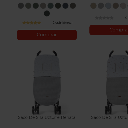
Uni
Uni
Uni
Medium
Medium
Olive
Blu
Brown
Beige
Gris
Azul
Pie
Grey
Beige
Green
Beige
Grey
Green
Em
Graphite
0
2 opinión(es)
Compra
Comprar
Saco De Silla Uzturre Renata
Saco De Silla Uztu