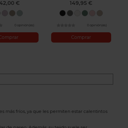
142,00 €
149,95 €
Gris
Rosa
Piedra
Menta
Sepia
Mirage
Off
Leaf
Peach
Cozy
Black
Grey
White
Green
Pink
Beige
0 opinión(es)
0 opinión(es)
Comprar
Comprar
s más fríos, ya que les permiten estar calentintos
las de paseo. Además, su tejido suele ser