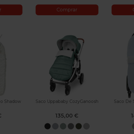
r
Comprar
loo Shadow
Saco Uppababy CozyGanoosh
Saco De S
€
135,00 €
Jake
Gregory
Emmet
Jordan
Hazel
Stella