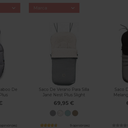


Marca
ugaboo De
Saco De Verano Para Silla
Saco D
 Plus
Jané Nest Plus Slight
Melang
€
69,95 €
is
U05
U65
U72
U85
la
Dim
Iris
Piaf
Sesame
Grey
 opinión(es)
9 opinión(es)