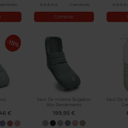
 opinión(es)
0 opinión(es)
r
Comprar
-15%
boo
Saco De Invierno Bugaboo
Saco De Si
Alto Rendimiento
Gr
,46 €
199,95 €
Gris
Negro
Verde
Azul
Rosa
Dune
ro
Verde
Azul
Rojo
Rosa