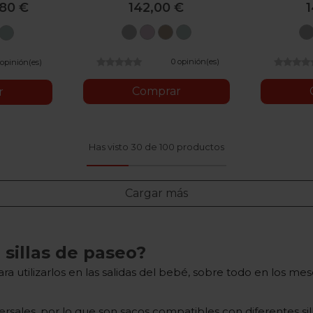
,80 €
142,00 €
Gris
Rosa
Piedra
Menta
a
Piedra
Menta
0 opinión(es)
 opinión(es)
Comprar
r
Has visto 30 de 100 productos
Cargar más
 sillas de paseo?
utilizarlos en las salidas del bebé, sobre todo en los mese
sales, por lo que son sacos compatibles con diferentes sil