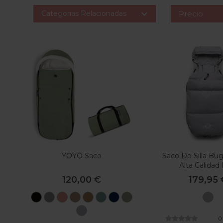

Categorias Relacionadas
Precio
YOYO Saco
Saco De Silla B
Alta Calidad
120,00 €
179,95 
Black
Grey
Ginger
Taupe
Toffee
Aqua
Azul
Oliva
Gr
Marino
Nieb
Stone
0