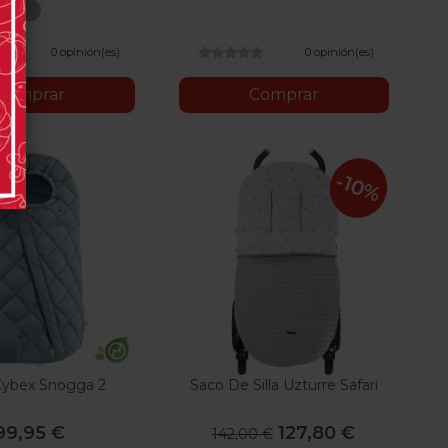
Menta
0 opinión(es)
0 opinión(es)
Comprar
Comprar
-10%
Cybex Snogga 2
Saco De Silla Uzturre Safari
99,95 €
127,80 €
142,00 €