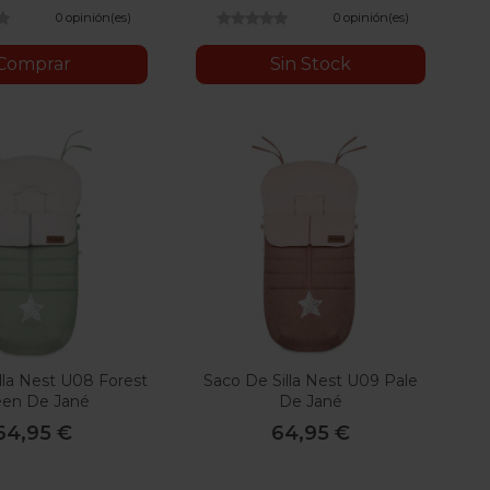
0 opinión(es)
0 opinión(es)
Comprar
Sin Stock
lla Nest U08 Forest
Saco De Silla Nest U09 Pale
een De Jané
De Jané
64,95 €
64,95 €