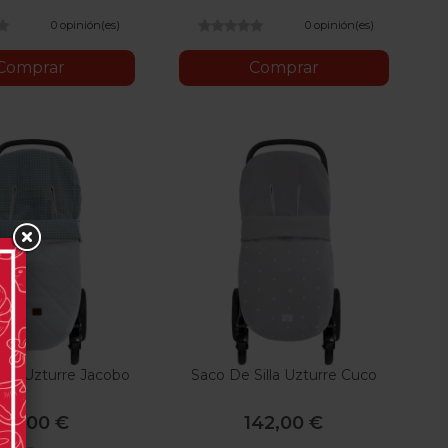
0 opinión(es)
0 opinión(es)
Comprar
Comprar
illa Uzturre Jacobo
Saco De Silla Uzturre Cuco
142,00 €
142,00 €