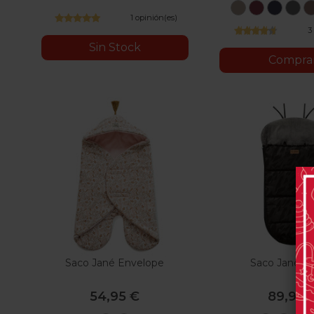
Melange
Fresco
Bosque
Media
Gri
Dune
Rojo
Azul
Gr
1 opinión(es)
Taupe
Cereza
Índigo
Lun
P
3
Sin Stock
Compra
Saco Jané Envelope
Saco Jané K
54,95 €
89,95 