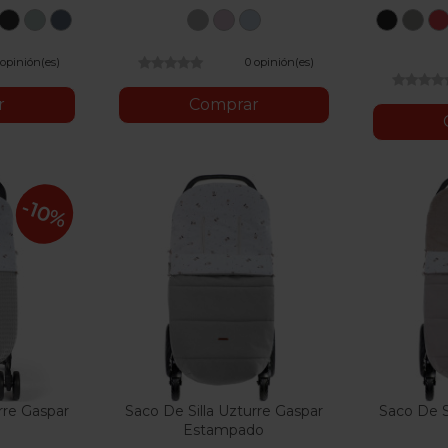
dra
Rosa
Negro
Menta
Musgo
Gris
Rosa
Azul
Moon
La
polvado
Black
Grey
R
 opinión(es)
0 opinión(es)
r
Comprar
-10%
rre Gaspar
Saco De Silla Uzturre Gaspar
Saco De S
Estampado