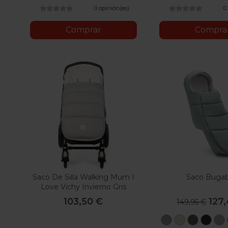
0 opinión(es)
0
Comprar
Compra
Saco De Silla Walking Mum I
Saco Buga
Love Vichy Invierno Gris
103,50 €
127
149,95 €
Gris
Blanco
Verde
Neg