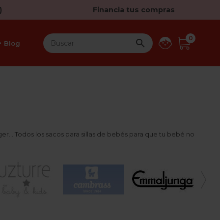
)
Financia tus compras
0

Blog
er... Todos los sacos para sillas de bebés para que tu bebé no