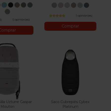
va
Hibiscus
Beach
Ocean
Nature
Seashell
Sky
Gris
Rosa
Azul
Piedra
Menta
Musgo
ed
Blue
Blue
Green
Beige
Blue
Almond
1 opinión(es)
Beige
0 opinión(es)
Comprar
Comprar
illa Uzturre Gaspar
Saco Cubrepiés Cybex
Mouton
Platinum