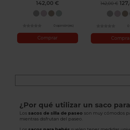
142,00 €
127
142,00 €
Gris
Rosa
Piedra
Menta
Gris
Ros
0 opinión(es)
0
Comprar
Compra
¿Por qué utilizar un saco para
Los
sacos de silla de paseo
son muy cómodos para 
mientras disfrutan del paseo.
Los
sacos para bebés
suelen tener medidas univer