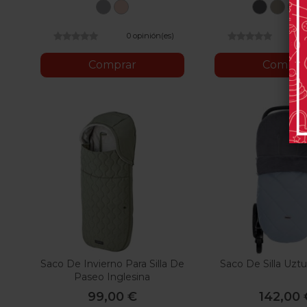
U05
U09
U06
U57
Dim
Pale
Cold
Oak
Ra
Grey
Black
Milk
Cr
0 opinión(es)
0
Comprar
Compra
Saco De Invierno Para Silla De
Saco De Silla Uzt
Paseo Inglesina
99,00 €
142,00 