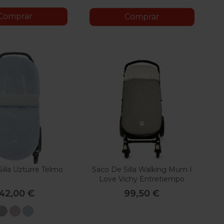
Comprar
Comprar
illa Uzturre Telmo
Saco De Silla Walking Mum I
Love Vichy Entretiempo
142,00 €
99,50 €
Gris
Rosa
Azul