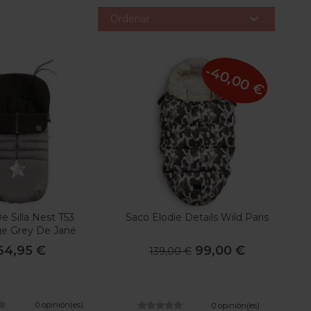

Ordenar
-40,00 €
e Silla Nest T53
Saco Elodie Details Wild Paris
e Grey De Jané
64,95 €
99,00 €
139,00 €
0 opinión(es)
0 opinión(es)