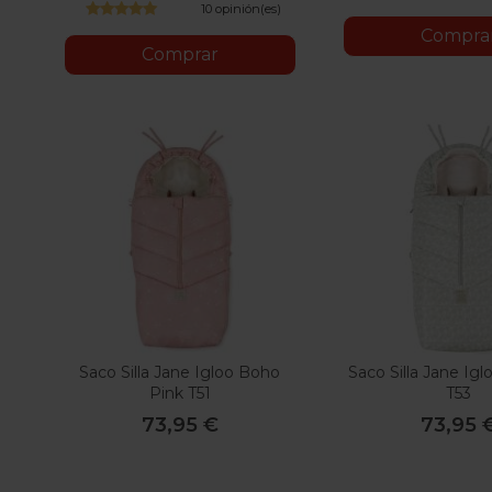
10 opinión(es)
Compra
Comprar
Saco Silla Jane Igloo Boho
Saco Silla Jane Ig
Pink T51
T53
73,95 €
73,95 