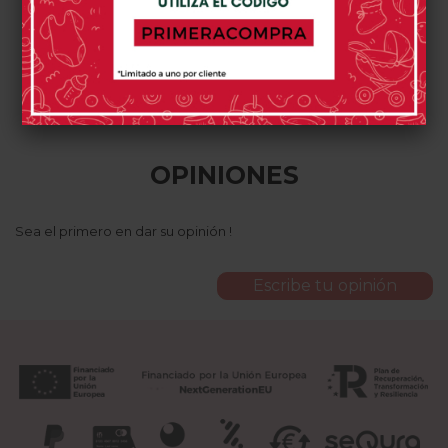
109,00 €
99,00 €
65,95 €
Edición Especial
Tuc Tuc
26,38 €
0 opinión(es)
0 opinión(es)
0 opinión(es)
OPINIONES
Sea el primero en dar su opinión !
Escribe tu opinión